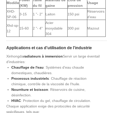
Power
Taille
Matériau de
Cote de
Modèle
Usage
(KW)
du fil
gaine
pression
XHD-
Réservoirs
3-15
1 "- 2"
Laiton
150 psi
SP-06
d'eau
Acier
Xhd-sp-
15-60
2 "- 4"
inoxydable
300 psi
Mazout
12
304
Applications et cas d'utilisation de l'industrie
Xinhongda
radiateurs à immersion
Servir un large éventail
d'industries:
Chauffage de l'eau
: Systèmes d'eau chaude
domestiques, chaudières.
Processus industriels
: Chauffage de réaction
chimique, contrôle de la viscosité de l'huile.
Nourriture et boisson
: Réservoirs de cuisine,
désinfection.
HVAC
: Protection du gel, chauffage de circulation.
Chaque application exige des protocoles de sécurité
spécifiques, tels que: