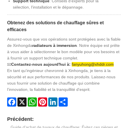
Support technique
: Conseils d'experts pour la
sélection, l'installation et le dépannage.
Obtenez des solutions de chauffage sûres et
efficaces
Assurez-vous que vos opérations sont protégées avec la fiable
de Xinhongda
radiateurs à immersion
. Notre équipe est prête
à vous aider à sélectionner le bon modèle pour vos besoins et
à fournir un support technique complet.
📧
Contactez-nous aujourd'hui à:
fanyuhong@xhddr.com
En tant qu'ingénieur chevronné à Xinhongda, je tiens à la
sécurité et aux performances de nos produits. Laissez-nous
vous fournir une solution de chauffage qui combine
l'innovation, la fiabilité et la tranquillité d'esprit.
Facebook
X
WhatsApp
Pinterest
LinkedIn
Share
Précédent:
Guide d'achat de tuyaux de chauffage: Évitez ces pièges et