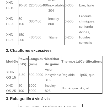
Acier
XHD-
10-50
220/380/480
inoxydable
0-300
Eau, huile
FI-10
304
Produits
XHD-
50-
Incoloy
380/480
0-500
chimiques,
FI-20
150
800
sel fondu
Acides,
XHD-
150-
480/600
Titane
0-200
liquides
FI-30
500
corrosifs
2. Chauffures excessives
Power
Longueur
Matériau
Modèle
Thermostat
Certifications
(KW)
(mm)
de gaine
Acier
XHH-
5-30
500-2000
inoxydable
Réglable
Ip66, quoi
OS-15
316
XHD-
30-
1000-
Incoloy
Numérique
Ax, ul
OS-25
100
3000
825
3. Rabagratifs à vis à vis